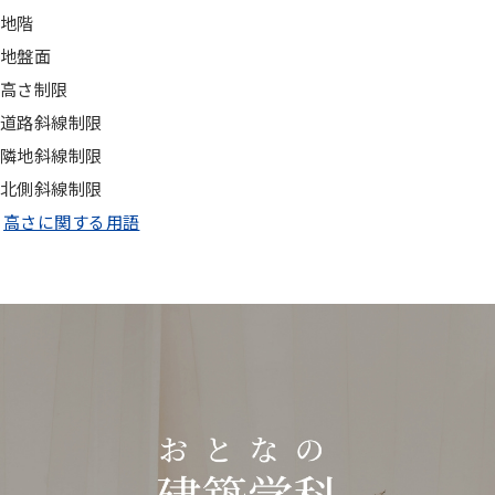
地階
地盤面
高さ制限
道路斜線制限
隣地斜線制限
北側斜線制限
高さに関する用語